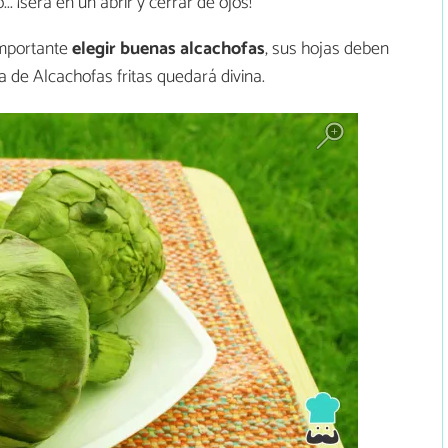
.. ¡será en un abrir y cerrar de ojos!
importante
elegir buenas alcachofas
, sus hojas deben
a de Alcachofas fritas quedará divina.