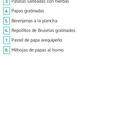
3.
Patatas salteadas con hierbas
4.
Papas gratinadas
5.
Berenjenas a la plancha
6.
Repollitos de Bruselas gratinados
7.
Pastel de papa arequipeño
8.
Milhojas de papas al horno