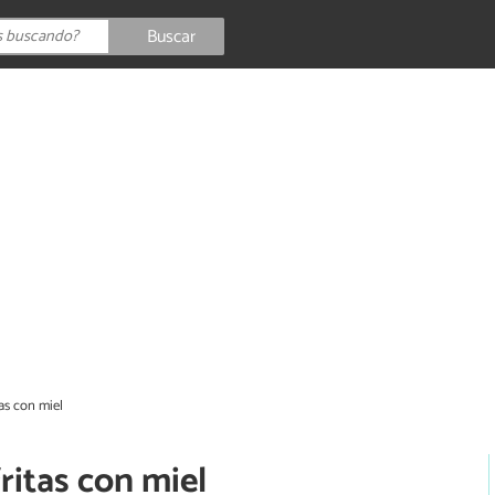
Buscar
as con miel
ritas con miel