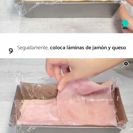
Seguidamente,
coloca láminas de jamón y queso
.
9