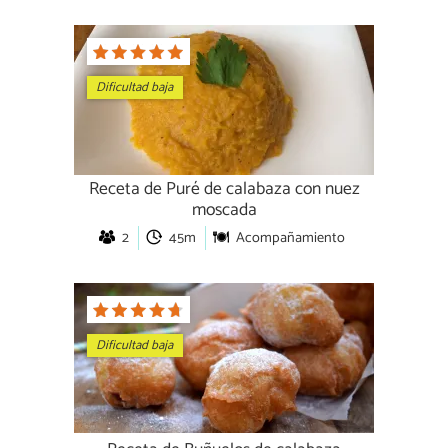
Dificultad baja
Receta de Puré de calabaza con nuez
moscada
2
45m
Acompañamiento
Dificultad baja