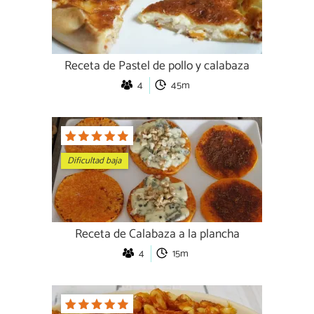
Receta de Pastel de pollo y calabaza
4
45m
Dificultad baja
Receta de Calabaza a la plancha
4
15m