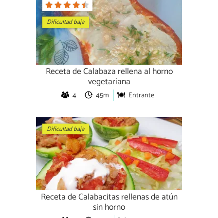
Dificultad baja
Receta de Calabaza rellena al horno
vegetariana
4
45m
Entrante
Dificultad baja
Receta de Calabacitas rellenas de atún
sin horno