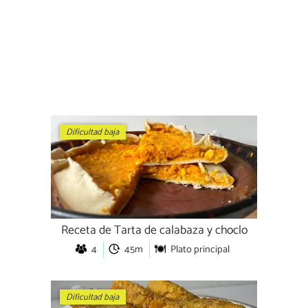
Dificultad baja
Receta de Tarta de calabaza y choclo
4
45m
Plato principal
Dificultad baja