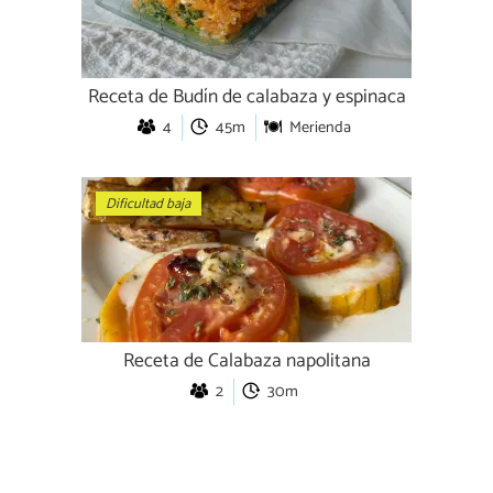
Receta de Budín de calabaza y espinaca
4
45m
Merienda
Dificultad baja
Receta de Calabaza napolitana
2
30m