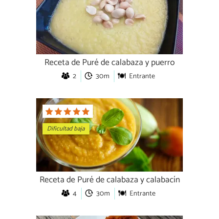
Receta de Puré de calabaza y puerro
2
30m
Entrante
Dificultad baja
Receta de Puré de calabaza y calabacín
4
30m
Entrante