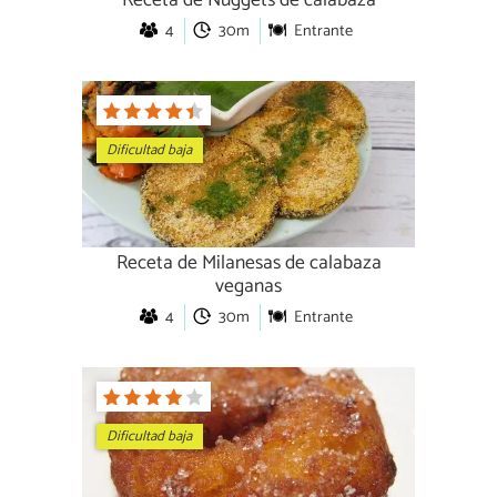
Receta de Nuggets de calabaza
4
30m
Entrante
Dificultad baja
Receta de Milanesas de calabaza
veganas
4
30m
Entrante
Dificultad baja