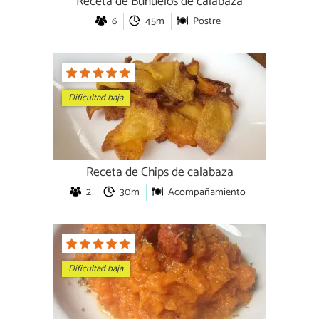
Receta de Buñuelos de calabaza
6
45m
Postre
Dificultad baja
Receta de Chips de calabaza
2
30m
Acompañamiento
Dificultad baja