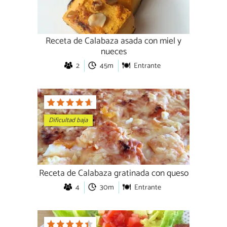
Receta de Calabaza asada con miel y
nueces
2
45m
Entrante
Dificultad baja
Receta de Calabaza gratinada con queso
4
30m
Entrante