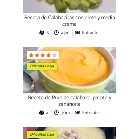
Receta de Calabacitas con elote y media
crema
6
45m
Entrante
Dificultad baja
Receta de Puré de calabaza, patata y
zanahoria
4
30m
Entrante
Dificultad baja