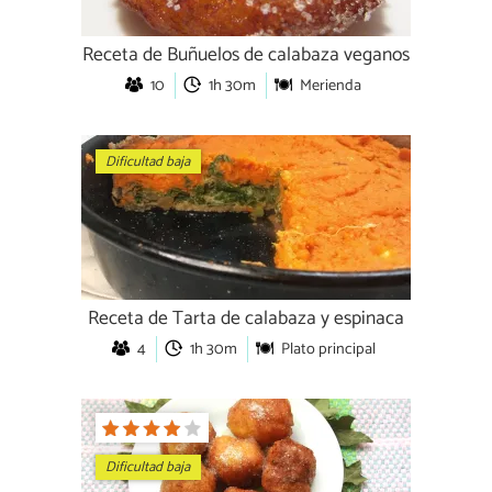
Receta de Buñuelos de calabaza veganos
10
1h 30m
Merienda
Dificultad baja
Receta de Tarta de calabaza y espinaca
4
1h 30m
Plato principal
Dificultad baja