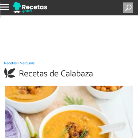
Recetas
Verduras
Recetas de Calabaza