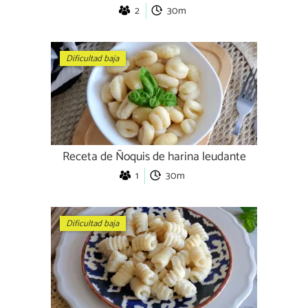
2
30m
Dificultad baja
Receta de Ñoquis de harina leudante
1
30m
Dificultad baja