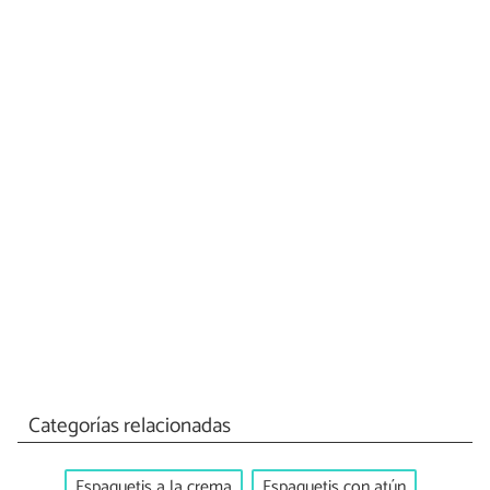
Categorías relacionadas
Espaguetis a la crema
Espaguetis con atún