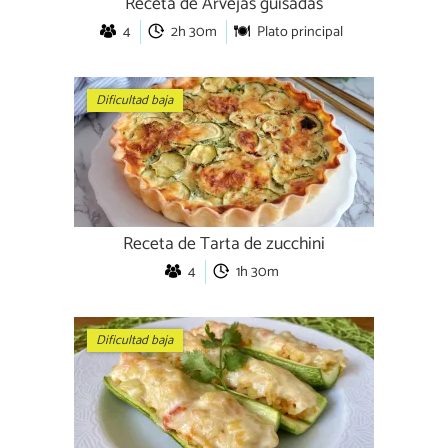
Receta de Arvejas guisadas
4
2h 30m
Plato principal
Dificultad baja
Receta de Tarta de zucchini
4
1h 30m
Dificultad baja