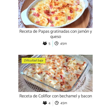
Receta de Papas gratinadas con jamón y
queso
5
45m
Dificultad baja
Receta de Coliflor con bechamel y bacon
4
45m