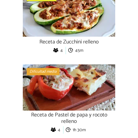
Receta de Zucchini relleno
4
45m
Dificultad media
Receta de Pastel de papa y rocoto
relleno
4
1h 30m