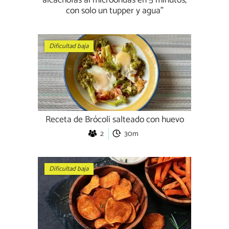
alcachofas al microondas en 5 minutos,
con solo un tupper y agua”
Dificultad baja
Receta de Brócoli salteado con huevo
2
30m
Dificultad baja