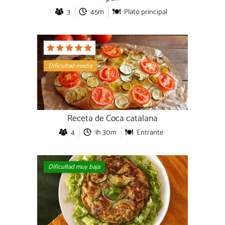
3
45m
Plato principal
Dificultad media
Receta de Coca catalana
4
1h 30m
Entrante
Dificultad muy baja