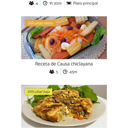
4
1h 30m
Plato principal
Dificultad media
Receta de Causa chiclayana
5
45m
Dificultad baja