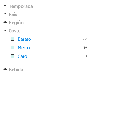
Temporada
País
Región
Coste
Barato
22
Medio
39
Caro
1
Bebida