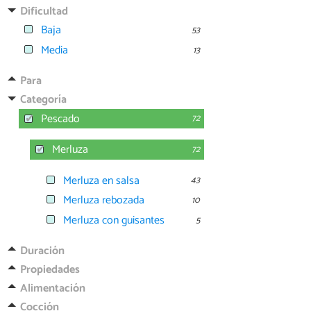
Dificultad
Baja
53
Media
13
Para
Categoría
Pescado
72
Merluza
72
Merluza en salsa
43
Merluza rebozada
10
Merluza con guisantes
5
Duración
Propiedades
Alimentación
Cocción