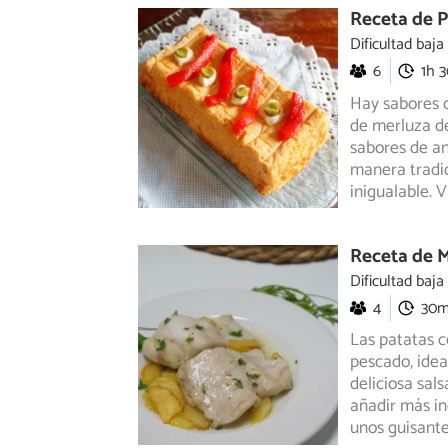
Receta de P
Dificultad baja
6
1h 
Hay sabores q
de merluza d
sabores
de an
manera tradic
inigualable. 
Receta de M
Dificultad baja
4
30
Las patatas c
pescado, ide
deliciosa sals
añadir más in
unos guisante