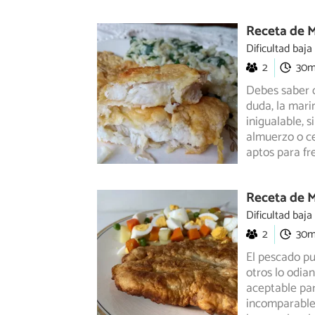
Receta de 
Dificultad baja
2
30
Debes saber q
duda, la mari
inigualable,
si
almuerzo o c
aptos para fr
Receta de 
Dificultad baja
2
30
El pescado pu
otros lo odia
aceptable para
incomparable.