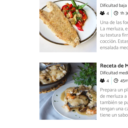
Dificultad baja
4
1h 
Una de las f
La merluza, e
su textura fi
cocción. Est
ensalada med
Receta de M
Dificultad med
4
45
Prepara un pl
de merluza a 
también
se pu
tengan una ca
tiene un sabo