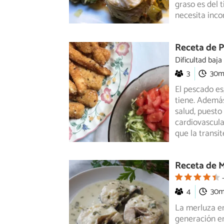
graso es del 
necesita inco
Receta de P
Dificultad baja
3
30
El pescado es
tiene. Además
salud,
puesto 
cardiovascula
que la transi
Receta de M
4
30
La merluza en
generación en