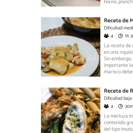
horno, planch
Receta de M
Dificultad med
4
1h 
La receta de 
en una riquís
Sin
embargo, p
importante la 
marisco deben
Receta de R
Dificultad baja
4
30
La merluza es
contenido gra
del tipo
insat