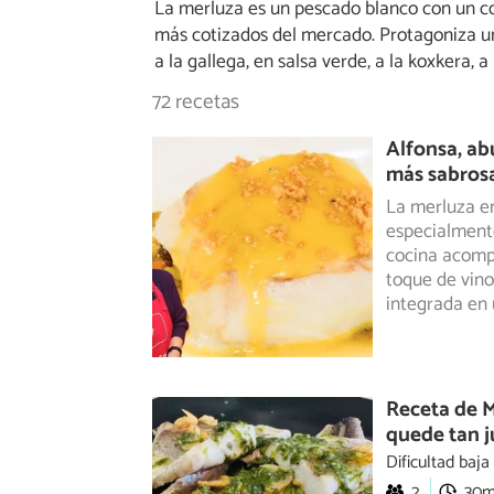
La merluza es un pescado blanco con un con
más cotizados del mercado. Protagoniza un 
a la gallega, en salsa verde, a la koxkera, a 
72 recetas
Alfonsa, ab
más sabrosa
La merluza en
especialmente
cocina acom
toque de vino
integrada en 
Receta de M
quede tan 
Dificultad baja
2
30