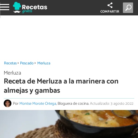
COMPARTIR
Recetas
Pescado
Merluza
Merluza
Receta de Merluza a la marinera con
almejas y gambas
Por
Montse Morote Ortega
, Bloguera de cocina.
Actualizado: 3 agosto 2022