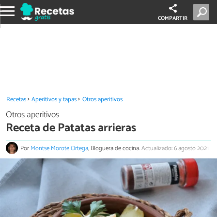
COMPARTIR
Recetas
Aperitivos y tapas
Otros aperitivos
Otros aperitivos
Receta de Patatas arrieras
Por
Montse Morote Ortega
, Bloguera de cocina.
Actualizado: 6 agosto 2021