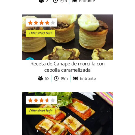
2
15m
Entrante
Dificultad baja
Receta de Canapé de morcilla con
cebolla caramelizada
10
15m
Entrante
Dificultad baja