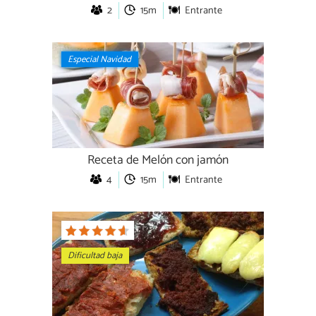
2
15m
Entrante
Especial Navidad
Receta de Melón con jamón
4
15m
Entrante
Dificultad baja