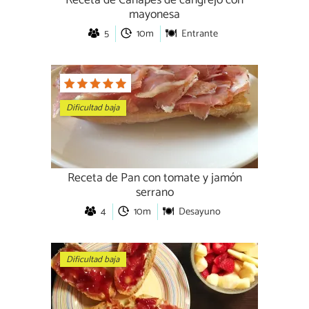
Receta de Canapés de cangrejo con
mayonesa
5
10m
Entrante
Dificultad baja
Receta de Pan con tomate y jamón
serrano
4
10m
Desayuno
Dificultad baja