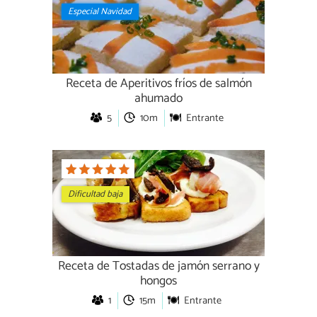
Especial Navidad
Receta de Aperitivos fríos de salmón
ahumado
5
10m
Entrante
Dificultad baja
Receta de Tostadas de jamón serrano y
hongos
1
15m
Entrante