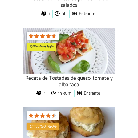
salados
1
3h
Entrante
Dificultad baja
Receta de Tostadas de queso, tomate y
albahaca
4
1h 30m
Entrante
Dificultad media