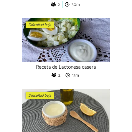
2
30m
Dificultad baja
Receta de Lactonesa casera
2
15m
Dificultad baja