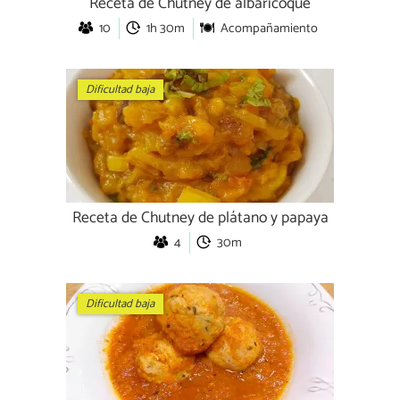
Receta de Chutney de albaricoque
10
1h 30m
Acompañamiento
Dificultad baja
Receta de Chutney de plátano y papaya
4
30m
Dificultad baja