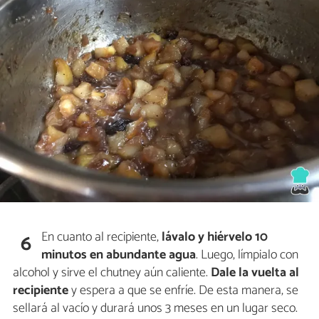
En cuanto al recipiente,
lávalo y hiérvelo 10
6
minutos en abundante agua
. Luego, límpialo con
alcohol y sirve el chutney aún caliente.
Dale la vuelta al
recipiente
y espera a que se enfríe. De esta manera, se
sellará al vacío y durará unos 3 meses en un lugar seco.