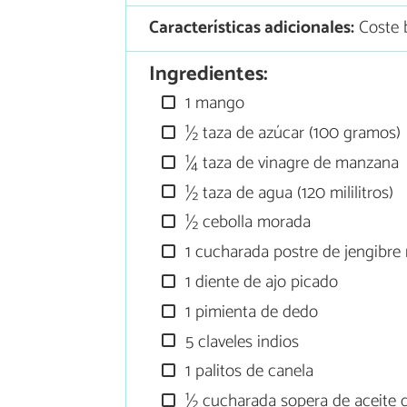
Características adicionales:
Coste 
Ingredientes:
1 mango
½ taza de azúcar (100 gramos)
¼ taza de vinagre de manzana
½ taza de agua (120 mililitros)
½ cebolla morada
1 cucharada postre de jengibre 
1 diente de ajo picado
1 pimienta de dedo
5 claveles indios
1 palitos de canela
½ cucharada sopera de aceite d