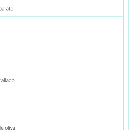
barato
rallado
e oliva