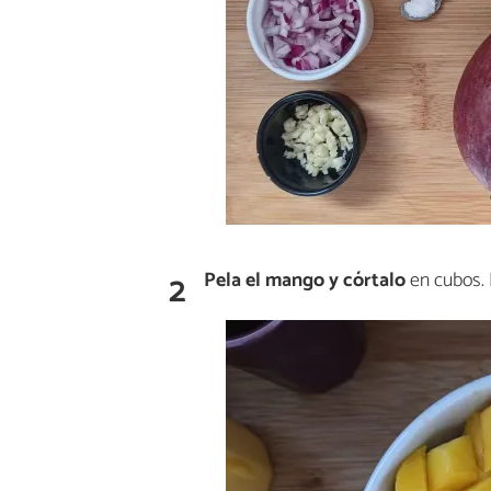
2
Pela
el mango y córtalo
en cubos. 