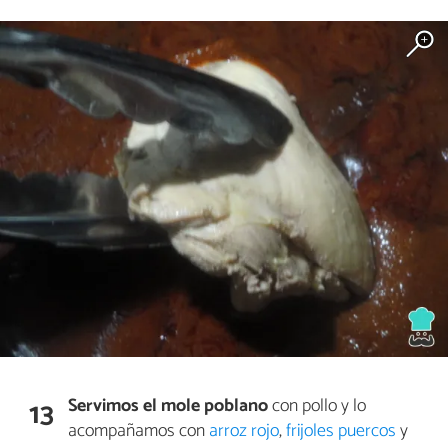
Servimos el mole poblano
con pollo y lo
13
acompañamos con
arroz rojo
,
frijoles puercos
y