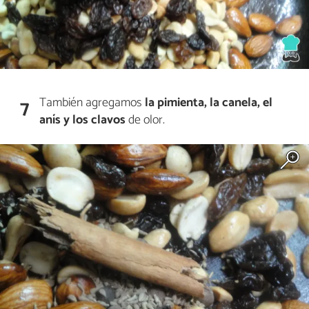
También agregamos
la pimienta, la canela, el
7
anís y los clavos
de olor.