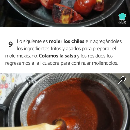
Lo siguiente es
moler los chiles
e ir agregándoles
9
los ingredientes fritos y asados para preparar el
mole mexicano.
Colamos la salsa
y los residuos los
regresamos a la licuadora para continuar moliéndolos.