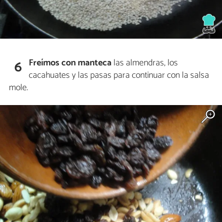
Freímos con manteca
las almendras, los
6
cacahuates y las pasas para continuar con la salsa
mole.