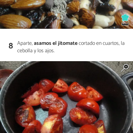
Aparte,
asamos el jitomate
cortado en cuartos, la
8
cebolla y los ajos.