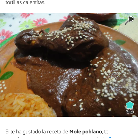
tortillas calentitas.
Si te ha gustado la receta de
Mole poblano
, te