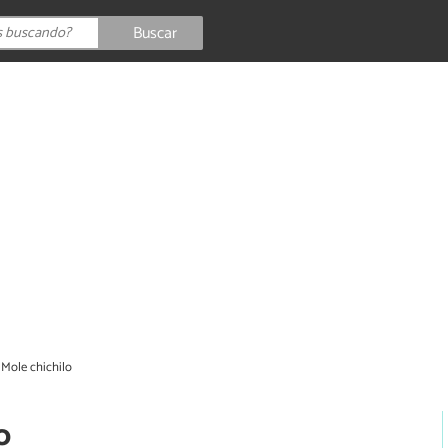
Buscar
 Mole chichilo
o