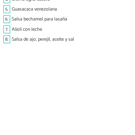
5.
Guasacaca venezolana
6.
Salsa bechamel para lasaña
7.
Alioli con leche
8.
Salsa de ajo, perejil, aceite y sal