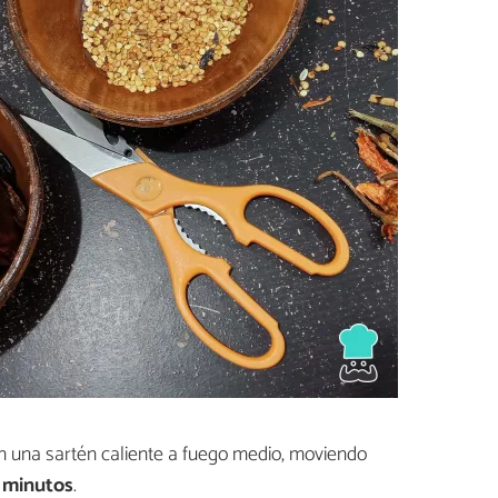
n una sartén caliente a fuego medio, moviendo
 minutos
.