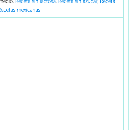
medio,
Receta sin lactosa
,
Receta sin azúcar
,
Receta
Recetas mexicanas