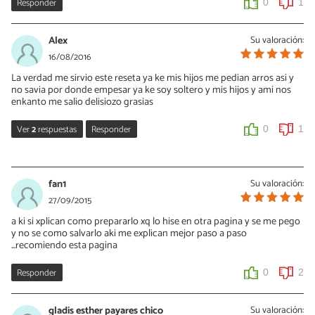
Responder
0
1
Alex
Su valoración:
16/08/2016
La verdad me sirvio este reseta ya ke mis hijos me pedian arros asi y
no savia por donde empesar ya ke soy soltero y mis hijos y ami nos
enkanto me salio delisiozo grasias
Ver
2
respuestas
Responder
0
1
Vanessa Romero
16/08/2016
fan1
Su valoración:
Gracias a ti por confiar en nosotros, ¡saludos!
27/09/2015
a ki si xplican como prepararlo xq lo hise en otra pagina y se me pego
0
0
y no se como salvarlo aki me explican mejor paso a paso
...recomiendo esta pagina
astor
Responder
0
2
08/11/2017
Comentario: Misugerencia es que no hay necesidad de ponerle
gladis esther payares chico
Su valoración:
tanta mantequilla, pues la grasa es muy dañosa para el