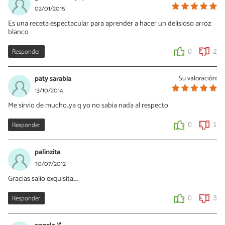
organismo. Bueno es culantro pero no tanto, dice el dicho. Para
02/01/2015
dos tazas normales de arroz es suficiente con 4 cucharadas rasas
Es una receta espectacular para aprender a hacer un delisioso arroz
de aceite o dos cucharadas rasas de mantequilla. Lo demás sobra
blanco
y queda demasiado grasoso.
Responder
0
2
0
0
paty sarabia
Su valoración:
13/10/2014
Me sirvio de mucho..ya q yo no sabia nada al respecto
Responder
0
1
palinzita
30/07/2012
Gracias salio exquisita.....
Responder
0
3