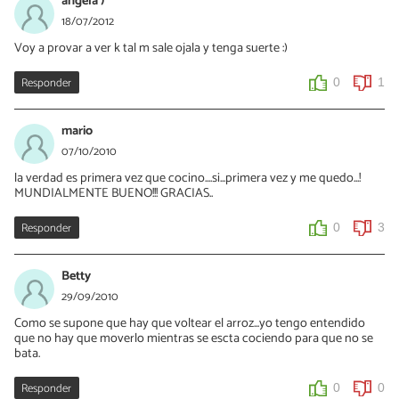
angela )*
18/07/2012
Voy a provar a ver k tal m sale ojala y tenga suerte :)
Responder
0
1
mario
07/10/2010
la verdad es primera vez que cocino....si...primera vez y me quedo...!
MUNDIALMENTE BUENO!!! GRACIAS..
Responder
0
3
Betty
29/09/2010
Como se supone que hay que voltear el arroz...yo tengo entendido
que no hay que moverlo mientras se escta cociendo para que no se
bata.
Responder
0
0