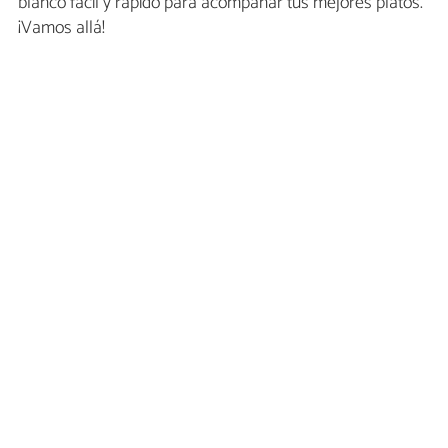
blanco fácil y rápido para acompañar tus mejores platos.
¡Vamos allá!