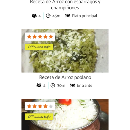
Receta de Arroz con espárragos y
champiñones
4
45m
Plato principal
Dificultad baja
Receta de Arroz poblano
4
30m
Entrante
Dificultad baja