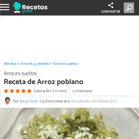
COMPARTIR
Recetas
Arroces y cereales
Arroces sueltos
Arroces sueltos
Receta de Arroz poblano
Valoración: 5 (1 voto)
1 comentario
Por
Alicia Terán
, Cocinera mexicana.
Actualizado: 28 febrero 2017