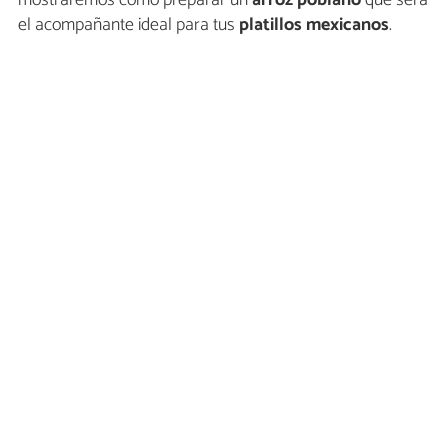
mostraremos cómo preparar un
arroz poblano
que será
el acompañante ideal para tus
platillos mexicanos
.