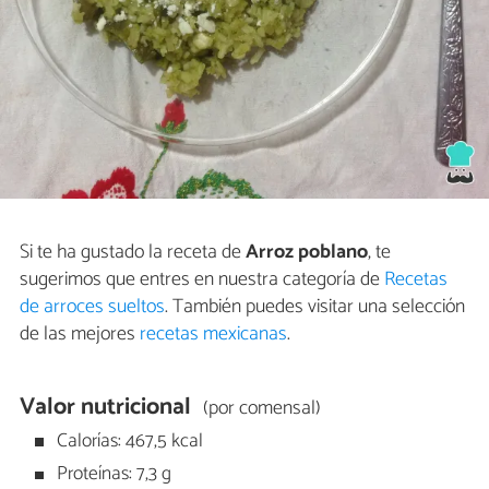
Si te ha gustado la receta de
Arroz poblano
, te
sugerimos que entres en nuestra categoría de
Recetas
de arroces sueltos
. También puedes visitar una selección
de las mejores
recetas mexicanas
.
Valor nutricional
(por comensal)
Calorías: 467,5 kcal
Proteínas: 7,3 g