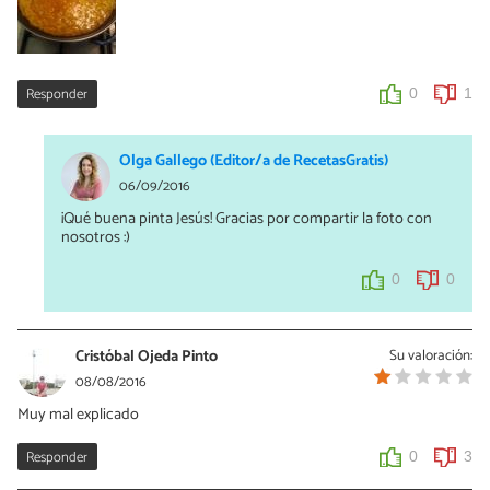
Responder
0
1
Olga Gallego (Editor/a de RecetasGratis)
06/09/2016
¡Qué buena pinta Jesús! Gracias por compartir la foto con
nosotros :)
0
0
Cristóbal Ojeda Pinto
Su valoración:
08/08/2016
Muy mal explicado
Responder
0
3