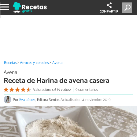
COMPARTIR
Recetas
Arroces y cereales
Avena
Avena
Receta de Harina de avena casera
Valoración: 4.6 (9 votos)
9 comentarios
Por
Eva López
, Editora Sénior.
Actualizado: 14 noviembre 2019