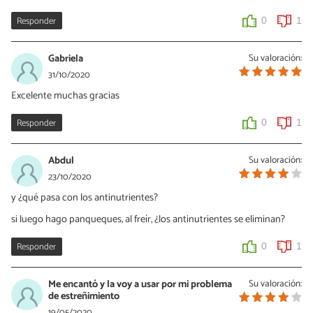
Responder
0
1
Gabriela
Su valoración:
31/10/2020
Excelente muchas gracias
Responder
0
1
Abdul
Su valoración:
23/10/2020
y ¿qué pasa con los antinutrientes?
si luego hago panqueques, al freír, ¿los antinutrientes se eliminan?
Responder
0
1
Me encantó y la voy a usar por mi problema
Su valoración:
de estreñimiento
19/05/2020