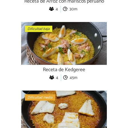
Receta de Arroz con mariscos peruano
4
30m
Dificultad baja
Receta de Kedgeree
4
45m
Dificultad media