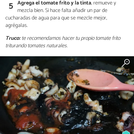
Agrega el tomate frito y la tinta
, remueve y
5
mezcla bien. Si hace falta añadir un par de
cucharadas de agua para que se mezcle mejor,
agrégalas.
Truco:
te recomendamos hacer tu propio tomate frito
triturando tomates naturales.