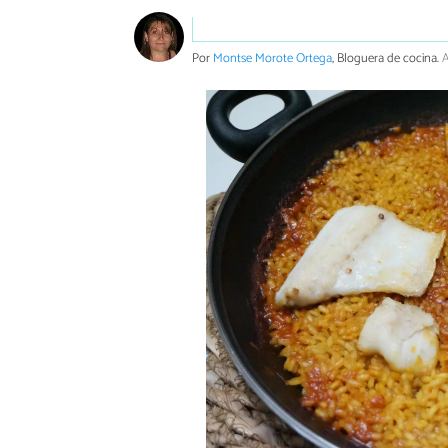
Por
Montse Morote Ortega
, Bloguera de cocina.
A