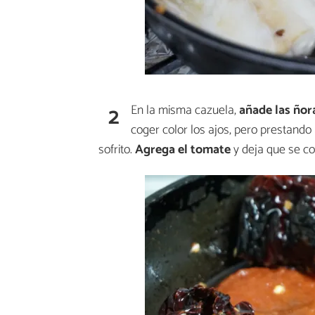
2
En la misma cazuela,
añade las ñora
coger color los ajos, pero prestand
sofrito.
Agrega el tomate
y deja que se co