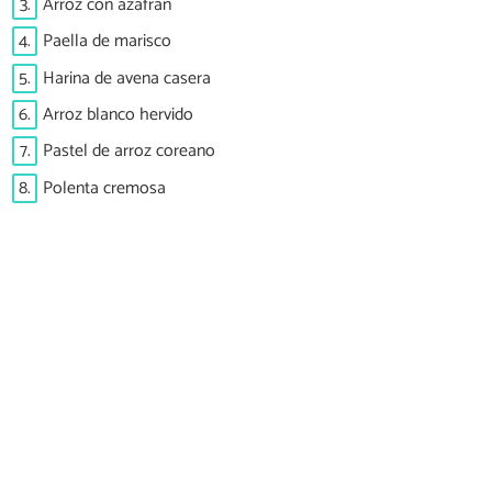
3.
Arroz con azafrán
4.
Paella de marisco
5.
Harina de avena casera
6.
Arroz blanco hervido
7.
Pastel de arroz coreano
8.
Polenta cremosa