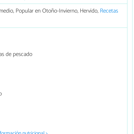
edio, Popular en Otoño-Invierno, Hervido,
Recetas
nas de pescado
o
formación nutricional >