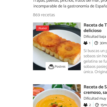
¡Tapas, paellas, pinchos, frutos del mar, 
incomparable de la gastronomía de España
869 recetas
Receta de T
Nuevo
delicioso
Dificultad baja
1
30m
Si buscas un p
sobaos sin ho
gelatina
se fu
sobaos pasie
Postres
única. Origina
Receta de 
cremoso, sa
Dificultad muy
2
15m