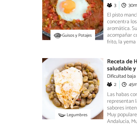
3
30
El pisto manc
concentra los
aromática.
Su
acompañar co
Guisos y Potajes
frito, la yem
Receta de H
saludable y
Dificultad baja
2
45
Las habas con
representan l
sabores inten
Muy populares
Legumbres
Andalucía, Mu