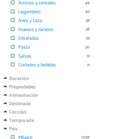
Arroces y cereales
49
Legumbres
42
Aves y caza
28
Huevos y lácteos
28
Ensaladas
25
Pasta
20
Salsas
13
Cócteles y bebidas
11
Duración
Propiedades
Alimentación
Destinada
Cocción
Temporada
País
México
1.039