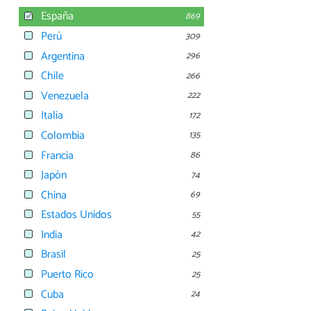
España
869
Perú
309
Argentina
296
Chile
266
Venezuela
222
Italia
172
Colombia
135
Francia
86
Japón
74
China
69
Estados Unidos
55
India
42
Brasil
25
Puerto Rico
25
Cuba
24