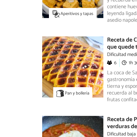
y recuerda en
contiene huev
leyenda ligad
Aperitivos y tapas
asedio napole
Receta de C
que quede t
Dificultad med
6
1h 
La coca de Sa
gastronomía e
tierna
y espon
recuerda al b
Pan y bollería
frutas confit
Receta de P
verduras de
Dificultad baja