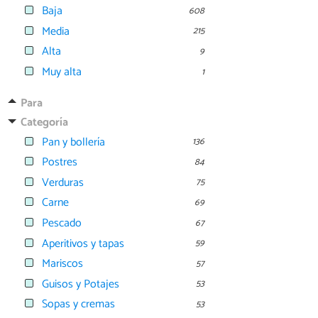
Baja
608
Media
215
Alta
9
Muy alta
1
Para
Categoría
Pan y bollería
136
Postres
84
Verduras
75
Carne
69
Pescado
67
Aperitivos y tapas
59
Mariscos
57
Guisos y Potajes
53
Sopas y cremas
53