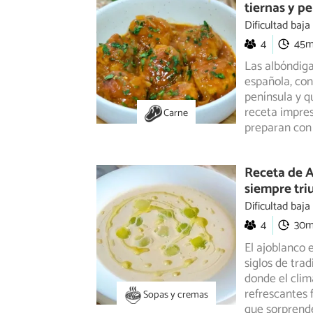
tiernas y p
Dificultad baja
4
45
Las albóndiga
española, con
península
y qu
receta impres
Carne
preparan con 
Receta de A
siempre tri
Dificultad baja
4
30
El ajoblanco 
siglos de tra
donde el clima
refrescantes 
Sopas y cremas
que sorprend