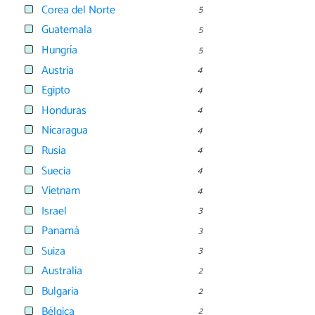
Corea del Norte
5
Guatemala
5
Hungría
5
Austria
4
Egipto
4
Honduras
4
Nicaragua
4
Rusia
4
Suecia
4
Vietnam
4
Israel
3
Panamá
3
Suiza
3
Australia
2
Bulgaria
2
Bélgica
2