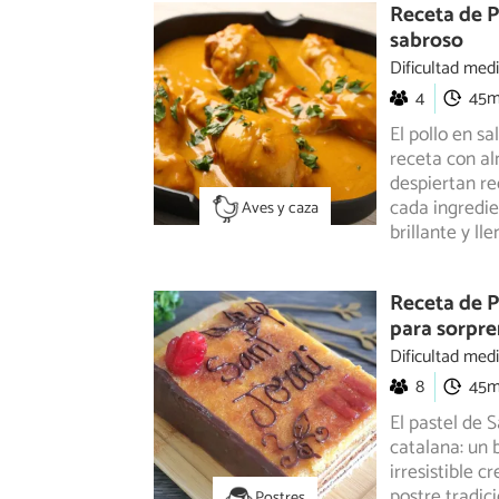
Receta de Po
sabroso
Dificultad med
4
45
El pollo en s
receta con al
despiertan re
cada ingredie
Aves y caza
brillante y ll
Receta de P
para sorpre
Dificultad med
8
45
El pastel de S
catalana: un 
irresistible
postre tradic
Postres