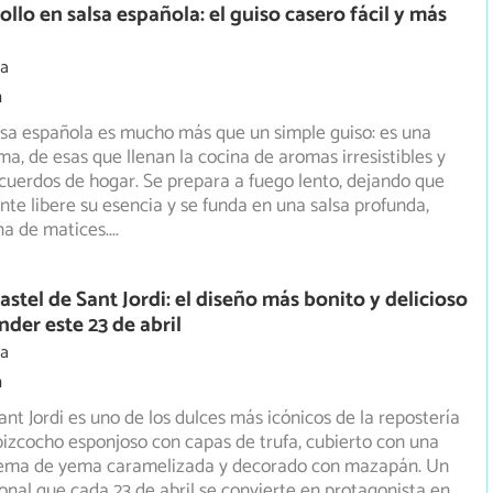
llo en salsa española: el guiso casero fácil y más
ia
m
alsa española es mucho más que un simple guiso: es una
ma, de esas que llenan la cocina de aromas irresistibles y
cuerdos de hogar. Se prepara a fuego lento, dejando que
nte libere su esencia y se funda en una salsa profunda,
ena de matices.
...
astel de Sant Jordi: el diseño más bonito y delicioso
nder este 23 de abril
ia
m
ant Jordi es uno de los dulces más icónicos de la repostería
bizcocho esponjoso con capas de trufa, cubierto con
una
 crema de yema caramelizada y decorado con mazapán. Un
ional que cada 23 de abril se convierte en protagonista en