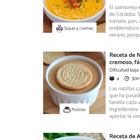
El salmorejo 
de Córdoba. S
tomate, pan, a
emblemático 
Sopas y cremas
verano, porqu
Receta de N
cremoso, fác
Dificultad baja
4
30
Las natillas 
que ha pasado
familia
cada v
ingredientes:
Postres
aportar la co
Receta de A