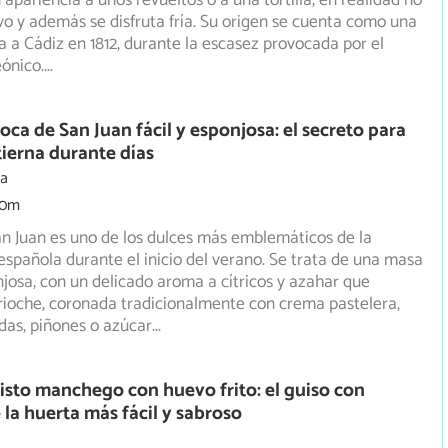
 apariencia a unos revueltos o a una tortilla, en realidad
no
o y además se disfruta fría. Su origen se cuenta como una
a a Cádiz en 1812, durante la escasez provocada por el
ónico.
...
oca de San Juan fácil y esponjosa: el secreto para
ierna durante días
ia
30m
n Juan es uno de los dulces más emblemáticos de la
spañola durante el inicio del verano. Se trata de una masa
josa, con un delicado aroma a cítricos y azahar que
rioche, coronada tradicionalmente con crema pastelera,
adas, piñones o azúcar
...
isto manchego con huevo frito: el guiso con
 la huerta más fácil y sabroso