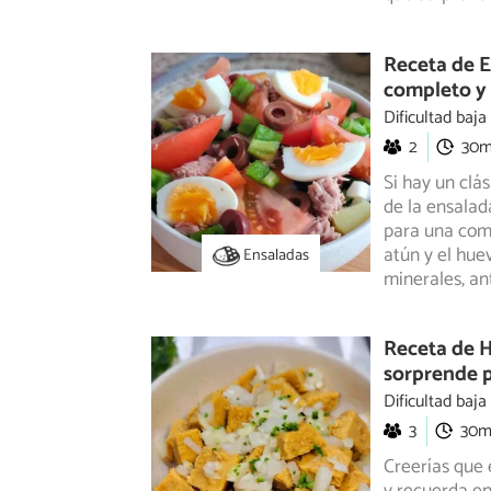
Receta de E
completo y 
Dificultad baja
2
30
Si hay un clás
de la ensalad
para una comi
atún y el hue
Ensaladas
minerales, an
Receta de H
sorprende p
Dificultad baja
3
30
Creerías que 