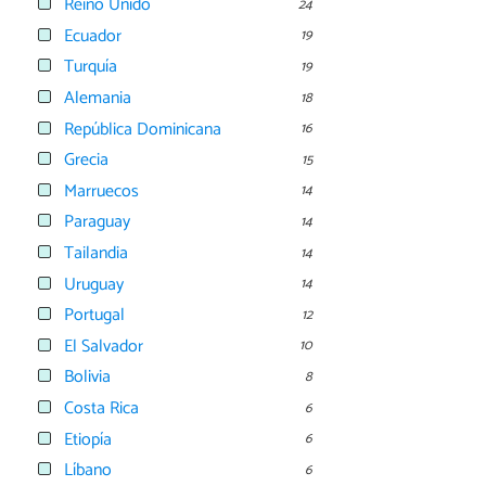
Reino Unido
24
Ecuador
19
Turquía
19
Alemania
18
República Dominicana
16
Grecia
15
Marruecos
14
Paraguay
14
Tailandia
14
Uruguay
14
Portugal
12
El Salvador
10
Bolivia
8
Costa Rica
6
Etiopía
6
Líbano
6