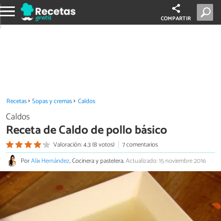
COMPARTIR
Recetas
Sopas y cremas
Caldos
Caldos
Receta de Caldo de pollo básico
Valoración: 4.3 (8 votos)
7 comentarios
Por
Alix Hernández
, Cocinera y pastelera.
Actualizado: 15 noviembre 2016