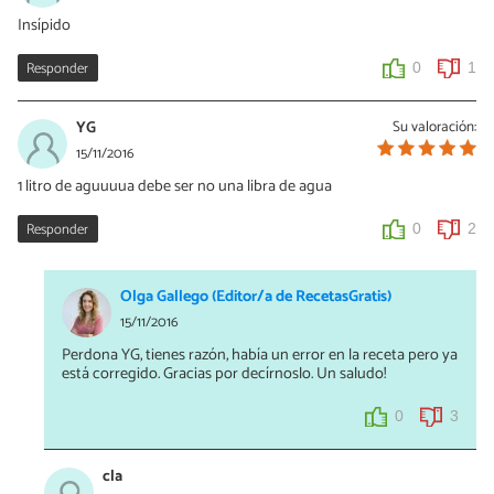
Insípido
Responder
0
1
YG
Su valoración:
15/11/2016
1 litro de aguuuua debe ser no una libra de agua
Responder
0
2
Olga Gallego (Editor/a de RecetasGratis)
15/11/2016
Perdona YG, tienes razón, había un error en la receta pero ya
está corregido. Gracias por decírnoslo. Un saludo!
0
3
cla