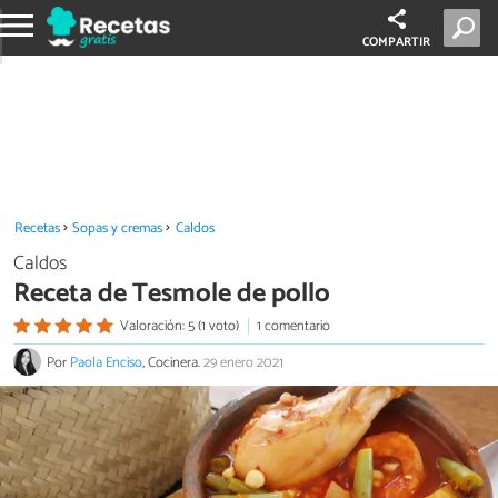
COMPARTIR
Recetas
Sopas y cremas
Caldos
Caldos
Receta de Tesmole de pollo
Valoración: 5 (1 voto)
1 comentario
Por
Paola Enciso
, Cocinera.
29 enero 2021