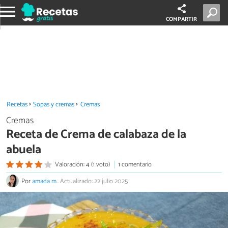
COMPARTIR
Recetas
Sopas y cremas
Cremas
Cremas
Receta de Crema de calabaza de la
abuela
Valoración: 4 (1 voto)
1 comentario
Por
amada m.
.
Actualizado: 22 julio 2025