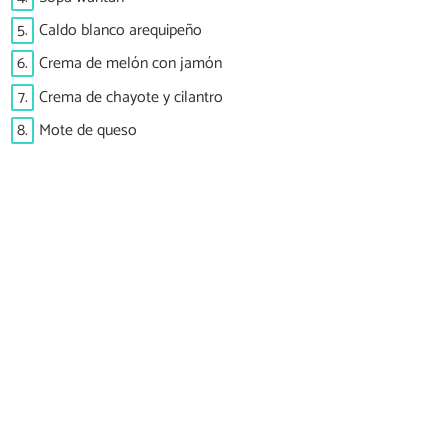
5.
Caldo blanco arequipeño
6.
Crema de melón con jamón
7.
Crema de chayote y cilantro
8.
Mote de queso