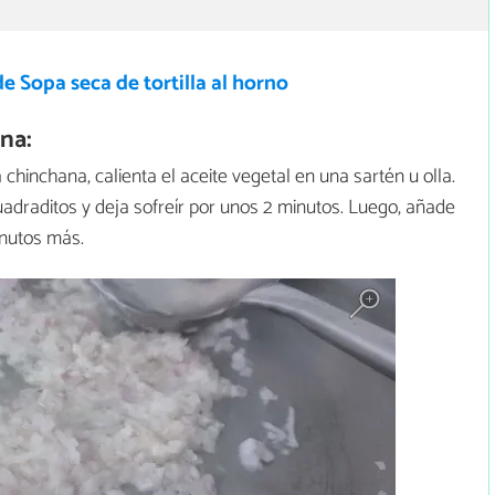
e Sopa seca de tortilla al horno
na:
hinchana, calienta el aceite vegetal en una sartén u olla.
adraditos y deja sofreír por unos 2 minutos. Luego, añade
inutos más.