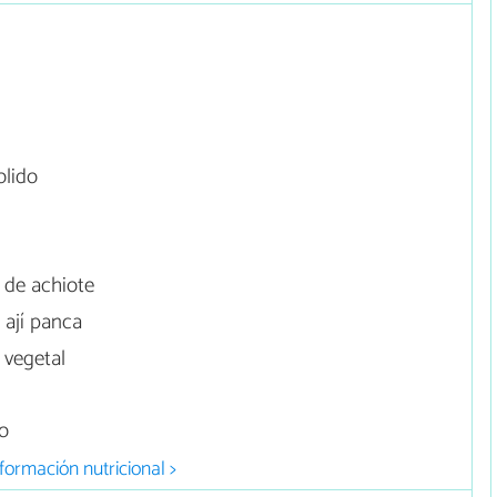
olido
 de achiote
 ají panca
 vegetal
no
formación nutricional >