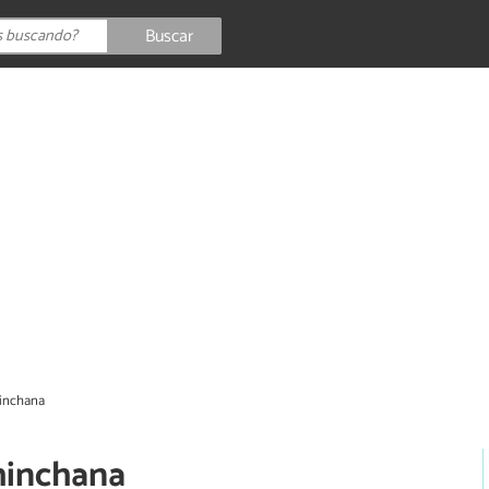
Buscar
hinchana
hinchana