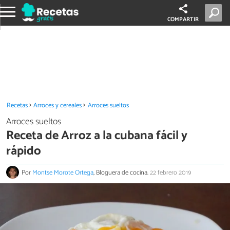
COMPARTIR
Recetas
Arroces y cereales
Arroces sueltos
Arroces sueltos
Receta de Arroz a la cubana fácil y
rápido
Por
Montse Morote Ortega
, Bloguera de cocina.
22 febrero 2019