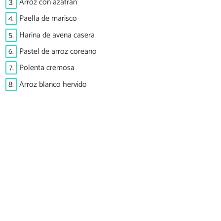
3.
Arroz con azafrán
4.
Paella de marisco
5.
Harina de avena casera
6.
Pastel de arroz coreano
7.
Polenta cremosa
8.
Arroz blanco hervido