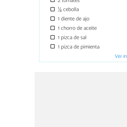
2 tomates
¼ cebolla
1 diente de ajo
1 chorro de aceite
1 pizca de sal
1 pizca de pimienta
Ver in