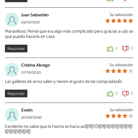
Juan Sebastián
Su valoración:
03/10/2021
Maravilloso. Pensé que era algo más complicado pero gracias a uds se
que puedo hacerlo en casa
Responder
0
0
Cristina Abrego
Su valoración:
07/10/2020
Las galletas de arroz salen y tienen el gusto de las compradas👍
Responder
0
0
Evelin
Su valoración:
30/08/2020
Excelente no sabia que la harina se hacía asi🤯🤯🙃🤯🤯🤯🤯🤯🤯🤯🤯
🤯🤯🤯🤯🤯🤯