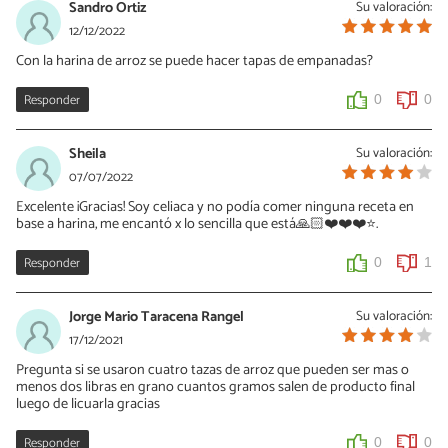
Sandro Ortiz
Su valoración:
12/12/2022
Con la harina de arroz se puede hacer tapas de empanadas?
Responder
0
0
Sheila
Su valoración:
07/07/2022
Excelente ¡Gracias! Soy celiaca y no podía comer ninguna receta en
base a harina, me encantó x lo sencilla que está🙏🏻❤️❤️❤️⭐️.
Responder
0
1
Jorge Mario Taracena Rangel
Su valoración:
17/12/2021
Pregunta si se usaron cuatro tazas de arroz que pueden ser mas o
menos dos libras en grano cuantos gramos salen de producto final
luego de licuarla gracias
Responder
0
0