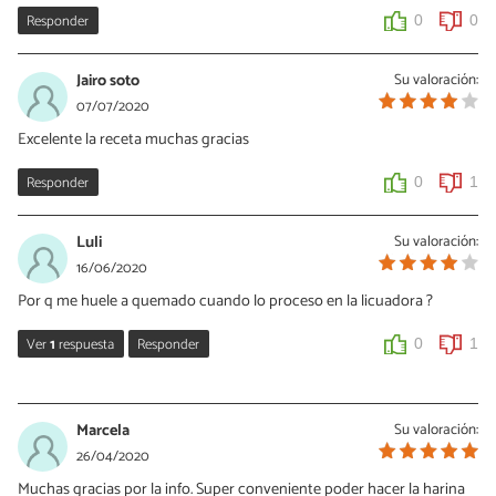
Responder
0
0
Jairo soto
Su valoración:
07/07/2020
Excelente la receta muchas gracias
Responder
0
1
Luli
Su valoración:
16/06/2020
Por q me huele a quemado cuando lo proceso en la licuadora ?
Ver
1
respuesta
Responder
0
1
Jacque
29/08/2020
Marcela
Su valoración:
Luli debe de ser el motor de la licuadora. El grano en duro y debe
26/04/2020
de forzar la potencia del motor. Cuidado que no sé queme la
Muchas gracias por la info. Super conveniente poder hacer la harina
licuadora...