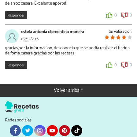
de arroz casera. Excelente aporte!!
0
0
Responder
0
0
estela antonia clementina moreira
Su valoración:
09/12/2019
gracias,por la informacion, desconocia que se podia realizar el harina
de foma casera gracias por las recetas
Responder
0
0
Volver arriba ↑
Redes sociales