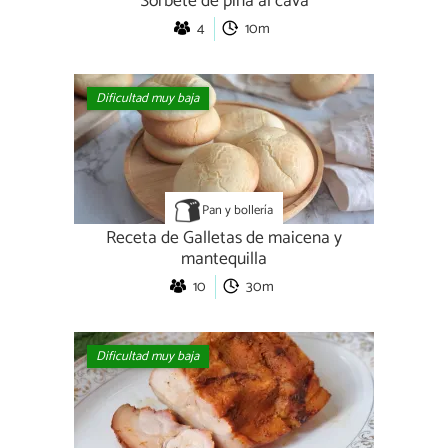
Sorbete de piña al cava
4
10m
Dificultad muy baja
Pan y bollería
Receta de Galletas de maicena y
mantequilla
10
30m
Dificultad muy baja