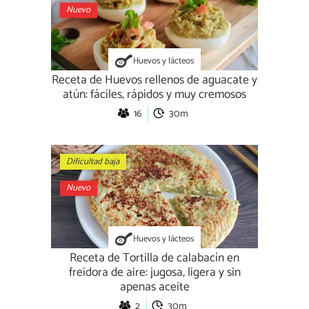
Nuevo
Huevos y lácteos
Receta de Huevos rellenos de aguacate y
atún: fáciles, rápidos y muy cremosos
16
30m
Dificultad baja
Nuevo
Huevos y lácteos
Receta de Tortilla de calabacín en
freidora de aire: jugosa, ligera y sin
apenas aceite
2
30m