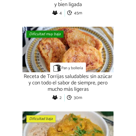
y bien ligada
4
45m
Dificultad muy baja
Pan y bollería
Receta de Torrijas saludables: sin azúcar
y con todo el sabor de siempre, pero
mucho más ligeras
2
30m
Dificultad baja