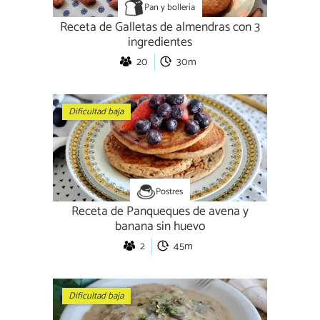
Pan y bollería
Receta de Galletas de almendras con 3
ingredientes
20
30m
Dificultad baja
Postres
Receta de Panqueques de avena y
banana sin huevo
2
45m
Dificultad baja