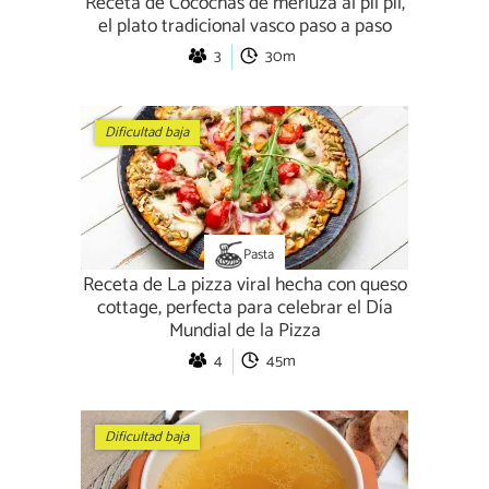
Receta de Cocochas de merluza al pil pil,
el plato tradicional vasco paso a paso
3
30m
Dificultad baja
Pasta
Receta de La pizza viral hecha con queso
cottage, perfecta para celebrar el Día
Mundial de la Pizza
4
45m
Dificultad baja