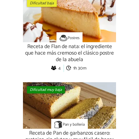
Dificultad baja
Postres
Receta de Flan de nata: el ingrediente
que hace más cremoso el clásico postre
de la abuela
4
1h 30m
Dificultad muy baja
Pan y bollería
Receta de Pan de garbanzos casero: