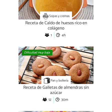
Sopas y cremas
Receta de Caldo de huesos rico en
colágeno
1
4h
Dificultad muy baja
Pan y bollería
Receta de Galletas de almendras sin
azúcar
12
30m