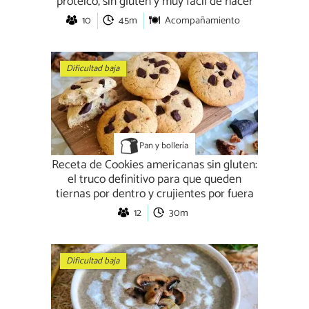
proteico, sin gluten y muy fácil de hacer
10
45m
Acompañamiento
Dificultad baja
Pan y bollería
Receta de Cookies americanas sin gluten:
el truco definitivo para que queden
tiernas por dentro y crujientes por fuera
12
30m
Dificultad baja