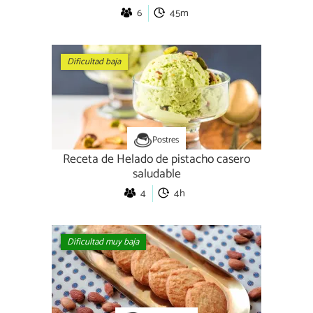
6
45m
Dificultad baja
Postres
Receta de Helado de pistacho casero
saludable
4
4h
Dificultad muy baja