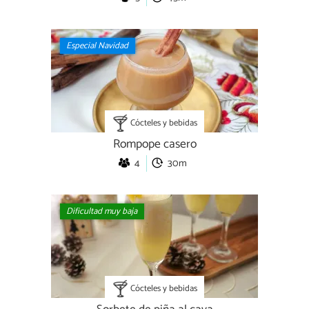
Especial Navidad
Cócteles y bebidas
Rompope casero
4
30m
Dificultad muy baja
Cócteles y bebidas