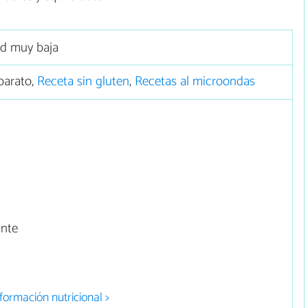
ad muy baja
barato,
Receta sin gluten
,
Recetas al microondas
ante
formación nutricional >