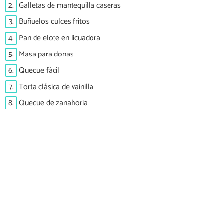
2.
Galletas de mantequilla caseras
3.
Buñuelos dulces fritos
4.
Pan de elote en licuadora
5.
Masa para donas
6.
Queque fácil
7.
Torta clásica de vainilla
8.
Queque de zanahoria