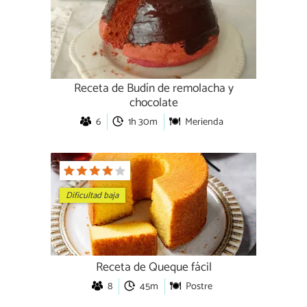
Receta de Budín de remolacha y
chocolate
6
1h 30m
Merienda
Dificultad baja
Receta de Queque fácil
8
45m
Postre