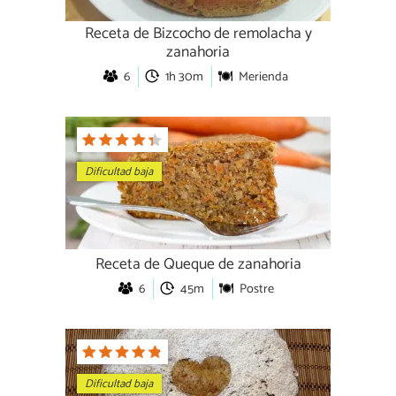
Receta de Bizcocho de remolacha y
zanahoria
6
1h 30m
Merienda
Dificultad baja
Receta de Queque de zanahoria
6
45m
Postre
Dificultad baja