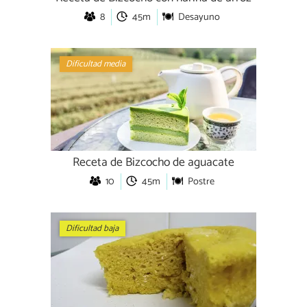
8
45m
Desayuno
Dificultad media
Receta de Bizcocho de aguacate
10
45m
Postre
Dificultad baja