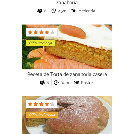
zanahoria
6
45m
Merienda
Dificultad baja
Receta de Torta de zanahoria casera
6
30m
Postre
Dificultad media