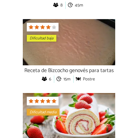
8
45m
Dificultad baja
Receta de Bizcocho genovés para tartas
6
15m
Postre
Dificultad media