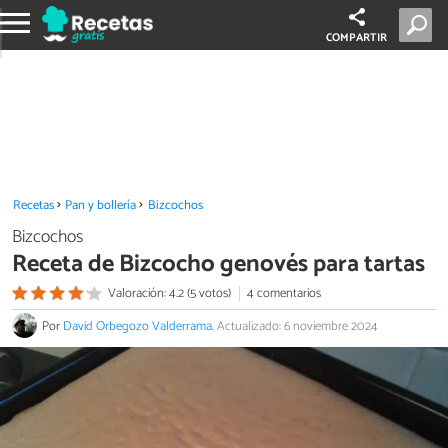
COMPARTIR
Recetas
Pan y bollería
Bizcochos
Bizcochos
Receta de Bizcocho genovés para tartas
Valoración: 4.2 (5 votos)
4 comentarios
Por
David Orbegozo Valderrama
.
Actualizado: 6 noviembre 2024