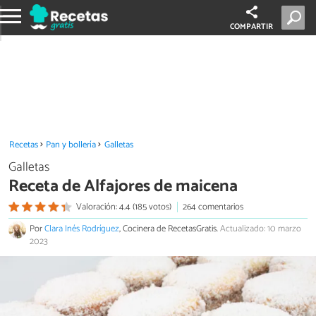
COMPARTIR
Recetas
Pan y bollería
Galletas
Galletas
Receta de Alfajores de maicena
Valoración: 4.4 (185 votos)
264 comentarios
Por
Clara Inés Rodríguez
, Cocinera de RecetasGratis.
Actualizado: 10 marzo
2023