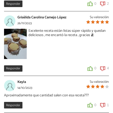
Responder
0
2
Grisélida Carolina Camejo López
Su valoración:
26/11/2023
Excelente receta están listas súper rápido y quedan
deliciosos , me encantó la receta , gracias 🫂
Responder
0
4
Keyla
Su valoración:
14/10/2023
Aproximadamente que cantidad salen con esa receta???
Responder
0
1