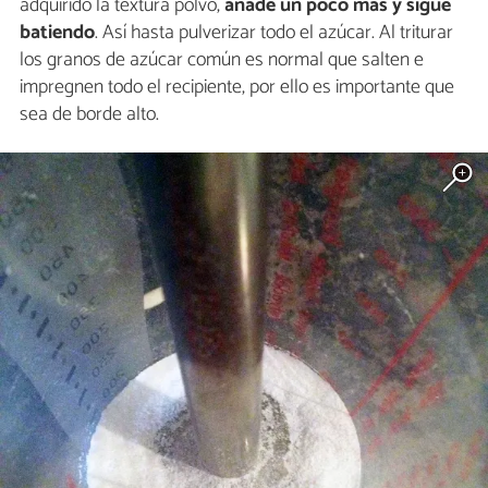
adquirido la textura polvo,
añade un poco más y sigue
batiendo
. Así hasta pulverizar todo el azúcar. Al triturar
los granos de azúcar común es normal que salten e
impregnen todo el recipiente, por ello es importante que
sea de borde alto.