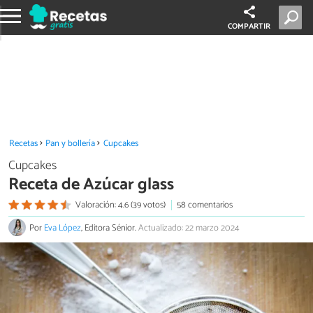
COMPARTIR
Recetas
Pan y bollería
Cupcakes
Cupcakes
Receta de Azúcar glass
Valoración: 4.6 (39 votos)
58 comentarios
Por
Eva López
, Editora Sénior.
Actualizado: 22 marzo 2024