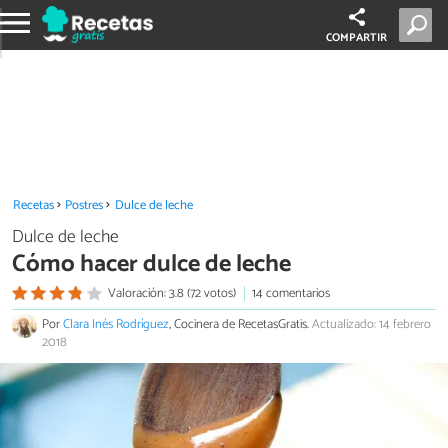
COMPARTIR
Recetas
Postres
Dulce de leche
Dulce de leche
Cómo hacer dulce de leche
Valoración: 3.8 (72 votos)
14 comentarios
Por
Clara Inés Rodríguez
, Cocinera de RecetasGratis.
Actualizado: 14 febrero
2018