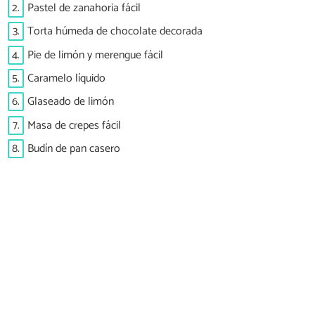
2.
Pastel de zanahoria fácil
3.
Torta húmeda de chocolate decorada
4.
Pie de limón y merengue fácil
5.
Caramelo líquido
6.
Glaseado de limón
7.
Masa de crepes fácil
8.
Budín de pan casero