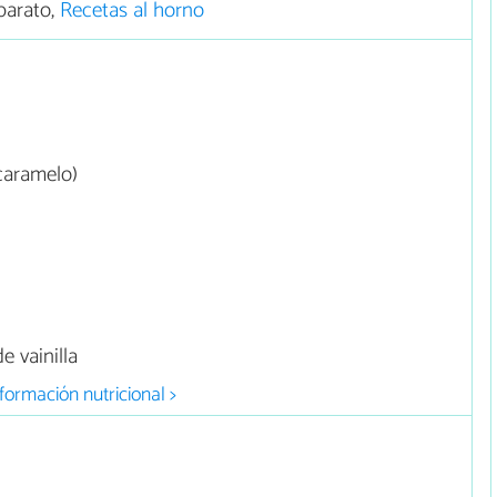
barato,
Recetas al horno
caramelo)
e vainilla
formación nutricional >