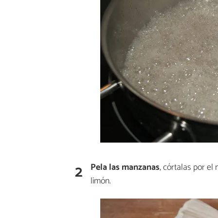
2
Pela las manzanas
, córtalas por el
limón.