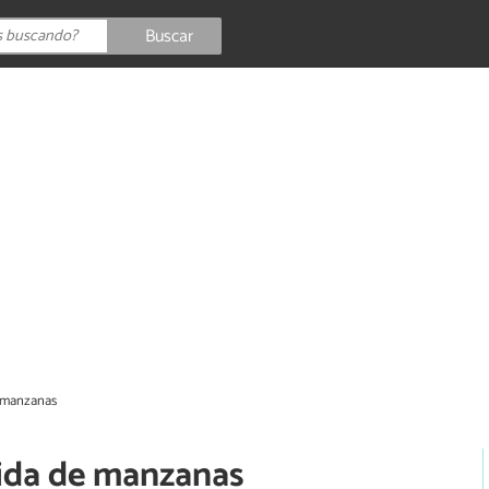
Buscar
e manzanas
tida de manzanas