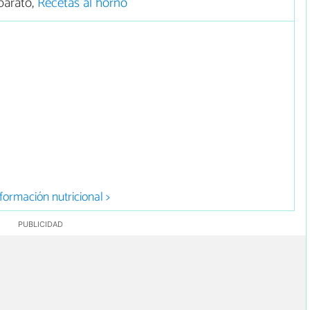
barato,
Recetas al horno
formación nutricional >