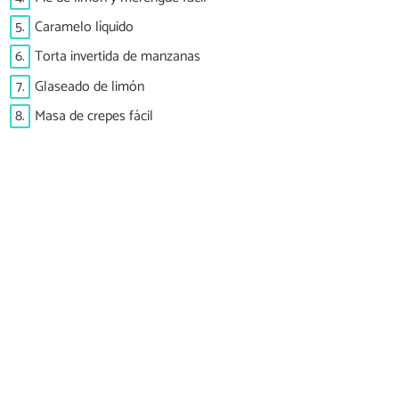
5.
Caramelo líquido
6.
Torta invertida de manzanas
7.
Glaseado de limón
8.
Masa de crepes fácil