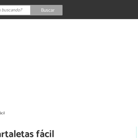
Buscar
ácil
taletas fácil