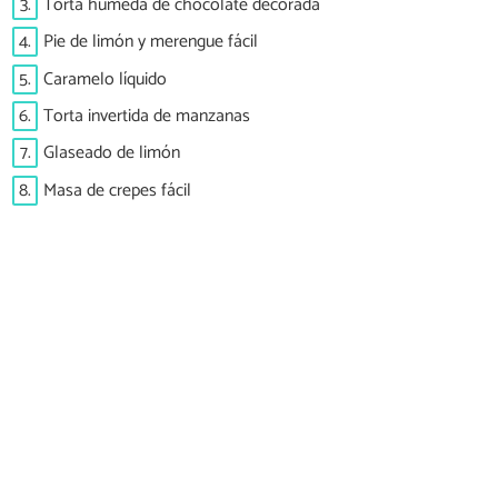
3.
Torta húmeda de chocolate decorada
4.
Pie de limón y merengue fácil
5.
Caramelo líquido
6.
Torta invertida de manzanas
7.
Glaseado de limón
8.
Masa de crepes fácil