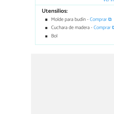
Ver in
Utensilios:
Molde para budín -
Comprar ⧉
Cuchara de madera -
Comprar 
Bol