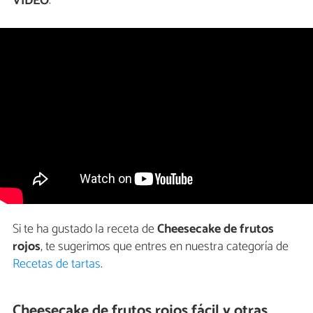
VÍDEO
:
Si te ha gustado la receta de
Cheesecake de frutos
rojos
, te sugerimos que entres en nuestra categoría de
Recetas de tartas
.
Cheesecake de frutos rojos fácil y otras