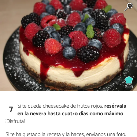
Si te queda cheesecake de frutos rojos,
resérvala
7
en la nevera hasta cuatro días como máximo
.
¡Disfruta!
Si te ha gustado la receta y la haces, envíanos una foto.