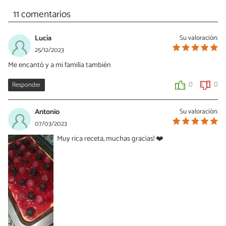
11 comentarios
Lucía
Su valoración:
25/12/2023
Me encantó y a mi familia también
Responder
0
0
Antonio
Su valoración:
07/03/2023
Muy rica receta, muchas gracias! ❤️