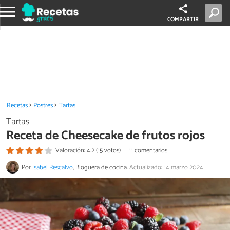
COMPARTIR
Recetas
Postres
Tartas
Tartas
Receta de Cheesecake de frutos rojos
Valoración: 4.2 (15 votos)
11 comentarios
Por
Isabel Rescalvo
, Bloguera de cocina.
Actualizado: 14 marzo 2024