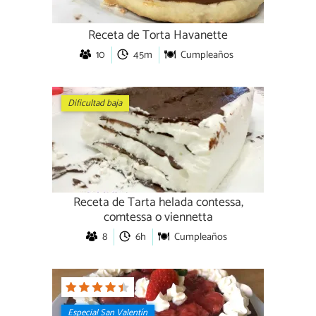
Receta de Torta Havanette
10
45m
Cumpleaños
Dificultad baja
Receta de Tarta helada contessa,
comtessa o viennetta
8
6h
Cumpleaños
Especial San Valentín