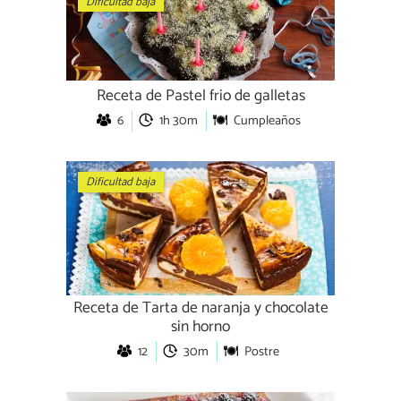
Dificultad baja
Receta de Pastel frio de galletas
6
1h 30m
Cumpleaños
Dificultad baja
Receta de Tarta de naranja y chocolate
sin horno
12
30m
Postre