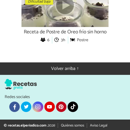
Dificultad baja
Receta de Postre de Oreo frío sin horno
6
3h
Postre
Volver arriba ↑
Redes sociales
© recetas.elperiodico.com
2026
Quiénes somos
Aviso Legal