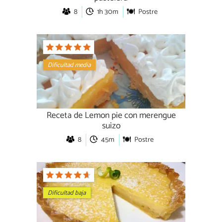
8
1h 30m
Postre
Dificultad media
Receta de Lemon pie con merengue
suizo
8
45m
Postre
Dificultad baja