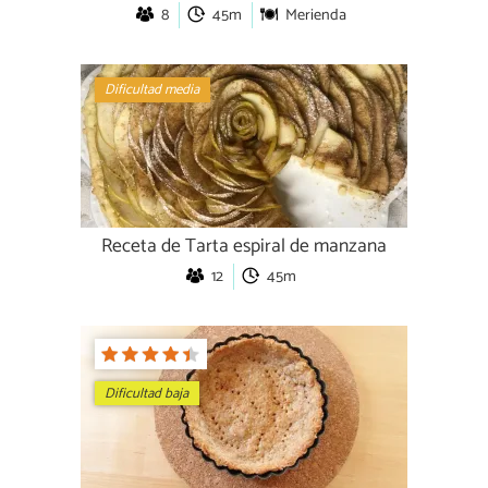
8
45m
Merienda
Dificultad media
Receta de Tarta espiral de manzana
12
45m
Dificultad baja