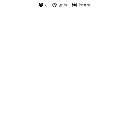
6
30m
Postre