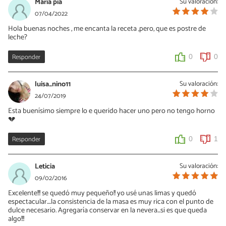
María pia
Su valoración:
07/04/2022
Hola buenas noches , me encanta la receta ,pero, que es postre de
leche?
Responder
0
0
luisa_nino11
Su valoración:
24/07/2019
Esta buenísimo siempre lo e querido hacer uno pero no tengo horno
💔
Responder
0
1
Leticia
Su valoración:
09/02/2016
Excelente!!! se quedó muy pequeño!! yo usé unas limas y quedó
espectacular....la consistencia de la masa es muy rica con el punto de
dulce necesario. Agregaría conservar en la nevera...si es que queda
algo!!!