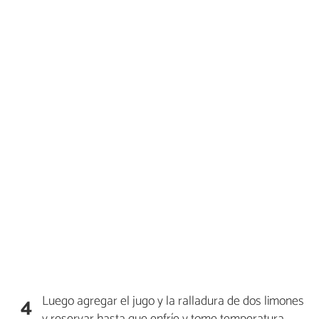
Luego agregar el jugo y la ralladura de dos limones
4
y reservar hasta que enfríe y tome temperatura