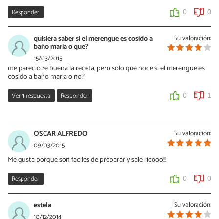
Responder
0
0
quisiera saber si el merengue es cosido a
Su valoración:
baño maria o que?
15/03/2015
me parecio re buena la receta, pero solo que noce si el merengue es
cosido a baño maria o no?
Ver
1
respuesta
Responder
0
1
Vanessa Romero
16/03/2015
OSCAR ALFREDO
Su valoración:
Hola, el merengue se hace batiendo las claras con el azúcar.
09/03/2015
Luego se coloca sobre el pie y se gratina todo unos minutos en el
Me gusta porque son faciles de preparar y sale ricooo!!!
horno para darle ese toque dorado a la capa de merengue. Suerte
con tu receta!
Responder
0
0
0
0
estela
Su valoración:
10/12/2014