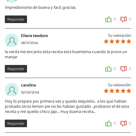
Impredionsnte de buena y facil, gracias.
Responder
0
0
Eliana teodoro
Su valoración:
28/11/2014
la verda me encanto esta receta esta buenisima cuando la prove un
manjar
Responder
0
1
carolina
Su valoración:
15/09/2014
Hoy lo prepare por primera ves y quedo exquisito... a los que habian
probado otros lemon pie no les habian gustado ...probaron el de esta
receta y me quedo chico jaja ... muy buena receta...
Responder
0
0