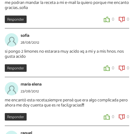
me podran mandar la receta a mi e-mail la quiero porque me encanto
gracias...sofia
Responder
0
0
sofia
28/08/2012
si pongo 2 limones no estarara muy acido xq a mi y a mis hnos. nos
gusta acido
Responder
0
0
maria elena
23/08/2012
me encantò esta receta,siempre pensè que era algo complicada pero
ahora me doy cuenta que es re facil,gracias!!!!
Responder
0
0
raquel