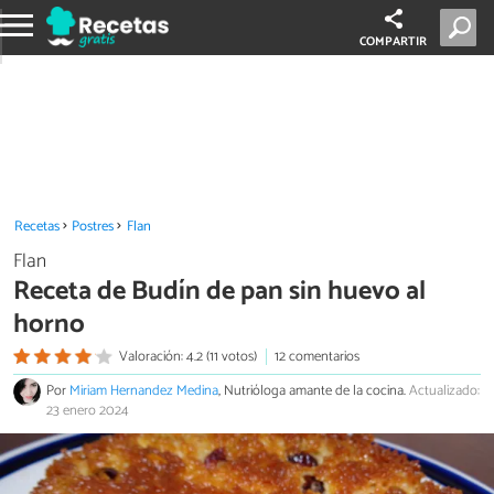
COMPARTIR
Recetas
Postres
Flan
Flan
Receta de Budín de pan sin huevo al
horno
Valoración: 4.2 (11 votos)
12 comentarios
Por
Miriam Hernandez Medina
, Nutrióloga amante de la cocina.
Actualizado:
23 enero 2024