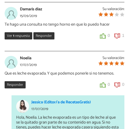
Damaris diaz
Su valoración:
15/09/2019
Te hago una consulta no tengo horno en que lo puedo hacer
Ver
1
respuesta
Responder
0
1
Analia Rosana
09/11/2019
Noelia
Su valoración:
Si tenes una olla o cacerola tipo Essen o olla de vapor, se hace
17/07/2019
perfecto!
Que es leche evaporada. Y que podemos ponerle si no tenemos.
0
0
Responder
0
0
Jessica (Editor/a de RecetasGratis)
17/07/2019
Hola, Noelia. La leche evaporada es un tipo de leche al que
se la quitado gran parte de su contenido en agua. Si no
tienes, puedes hacer leche evaporada casera siguiendo esta