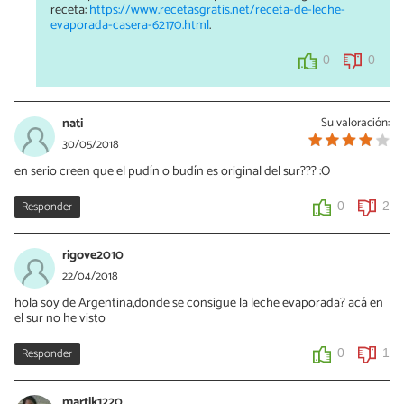
receta:
https://www.recetasgratis.net/receta-de-leche-
evaporada-casera-62170.html
.
0
0
nati
Su valoración:
30/05/2018
en serio creen que el pudín o budín es original del sur??? :O
Responder
0
2
rigove2010
22/04/2018
hola soy de Argentina,donde se consigue la leche evaporada? acá en
el sur no he visto
Responder
0
1
martik1220