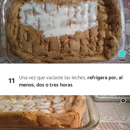
Una vez que vaciaste las leches,
refrigera por, al
11
menos, dos o tres horas
.