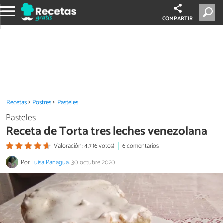
COMPARTIR
Recetas
Postres
Pasteles
Pasteles
Receta de Torta tres leches venezolana
Valoración: 4.7 (6 votos)
6 comentarios
Por
Luisa Panagua
.
30 octubre 2020